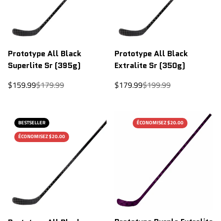
Prototype All Black
Prototype All Black
Superlite Sr (395g)
Extralite Sr (350g)
Prix
Prix
Prix
Prix
$159.99
$179.99
$179.99
$199.99
de
régulier
de
régulier
vente
vente
BESTSELLER
ÉCONOMISEZ $20.00
ÉCONOMISEZ $20.00