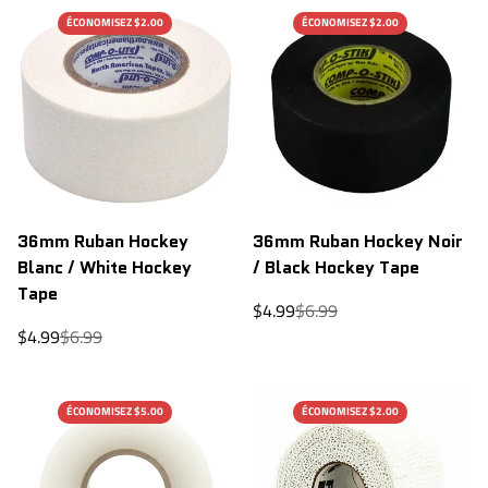
ÉCONOMISEZ $2.00
ÉCONOMISEZ $2.00
36mm Ruban Hockey
36mm Ruban Hockey Noir
Blanc / White Hockey
/ Black Hockey Tape
Tape
Prix
Prix
$4.99
$6.99
de
régulier
Prix
Prix
$4.99
$6.99
vente
de
régulier
vente
ÉCONOMISEZ $5.00
ÉCONOMISEZ $2.00