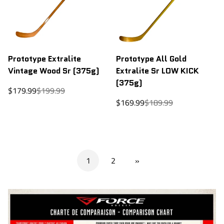
Prototype Extralite
Prototype All Gold
Vintage Wood Sr (375g)
Extralite Sr LOW KICK
(375g)
Prix
Prix
$179.99
$199.99
de
régulier
Prix
Prix
$169.99
$189.99
vente
de
régulier
vente
1
2
»