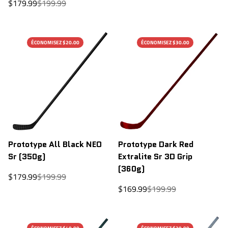
de
régulier
Prix
Prix
$179.99
$199.99
vente
de
régulier
vente
ÉCONOMISEZ $20.00
ÉCONOMISEZ $30.00
Prototype All Black NEO
Prototype Dark Red
Sr (350g)
Extralite Sr 3D Grip
(360g)
Prix
Prix
$179.99
$199.99
de
régulier
Prix
Prix
$169.99
$199.99
vente
de
régulier
vente