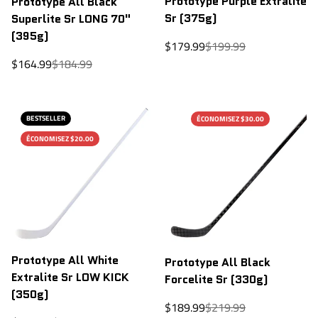
Prototype Purple Extralite
Prototype All Black
Sr (375g)
Superlite Sr LONG 70"
(395g)
Prix
Prix
$179.99
$199.99
de
régulier
Prix
Prix
$164.99
$184.99
vente
de
régulier
vente
BESTSELLER
ÉCONOMISEZ $30.00
ÉCONOMISEZ $20.00
Prototype All White
Prototype All Black
Extralite Sr LOW KICK
Forcelite Sr (330g)
(350g)
Prix
Prix
$189.99
$219.99