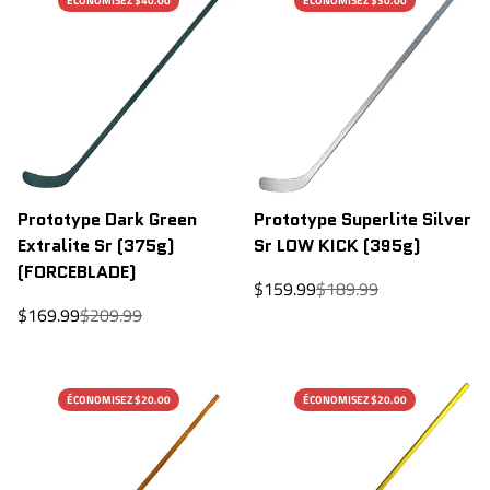
ÉCONOMISEZ $40.00
ÉCONOMISEZ $30.00
Prototype Dark Green
Prototype Superlite Silver
Extralite Sr (375g)
Sr LOW KICK (395g)
(FORCEBLADE)
Prix
Prix
$159.99
$189.99
de
régulier
Prix
Prix
$169.99
$209.99
vente
de
régulier
vente
ÉCONOMISEZ $20.00
ÉCONOMISEZ $20.00