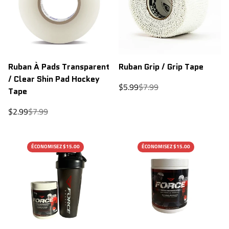
Ruban À Pads Transparent
Ruban Grip / Grip Tape
/ Clear Shin Pad Hockey
Prix
Prix
$5.99
$7.99
Tape
de
régulier
vente
Prix
Prix
$2.99
$7.99
de
régulier
vente
ÉCONOMISEZ $15.00
ÉCONOMISEZ $15.00