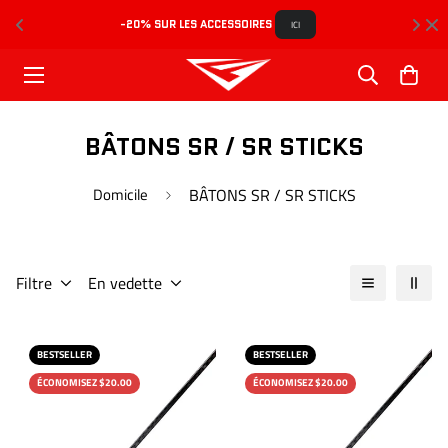
-20% SUR LES ACCESSOIRES 
L
ICI
BÂTONS SR / SR STICKS
Domicile
BÂTONS SR / SR STICKS
Filtre
En vedette
BESTSELLER
BESTSELLER
ÉCONOMISEZ $20.00
ÉCONOMISEZ $20.00