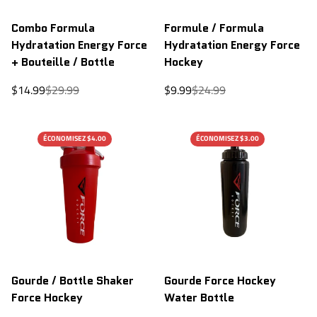
Combo Formula
Formule / Formula
Hydratation Energy Force
Hydratation Energy Force
+ Bouteille / Bottle
Hockey
Prix
Prix
Prix
Prix
$14.99
$29.99
$9.99
$24.99
de
régulier
de
régulier
vente
vente
ÉCONOMISEZ $4.00
ÉCONOMISEZ $3.00
Gourde / Bottle Shaker
Gourde Force Hockey
Force Hockey
Water Bottle