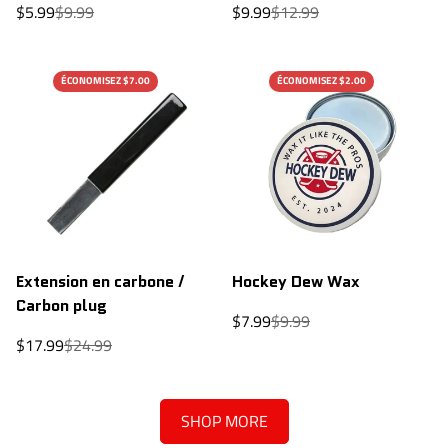
Prix
Prix
Prix
Prix
$5.99
$9.99
$9.99
$12.99
de
régulier
de
régulier
vente
vente
ÉCONOMISEZ $7.00
ÉCONOMISEZ $2.00
Extension en carbone /
Hockey Dew Wax
Carbon plug
Prix
Prix
$7.99
$9.99
de
régulier
Prix
Prix
$17.99
$24.99
vente
de
régulier
vente
SHOP MORE