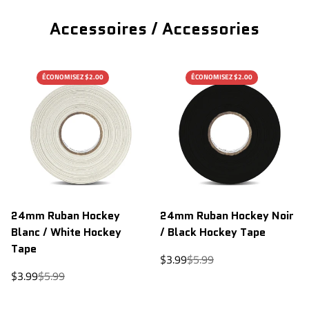
Accessoires / Accessories
ÉCONOMISEZ $2.00
ÉCONOMISEZ $2.00
24mm Ruban Hockey
24mm Ruban Hockey Noir
Blanc / White Hockey
/ Black Hockey Tape
Tape
Prix
Prix
$3.99
$5.99
de
régulier
Prix
Prix
$3.99
$5.99
vente
de
régulier
vente