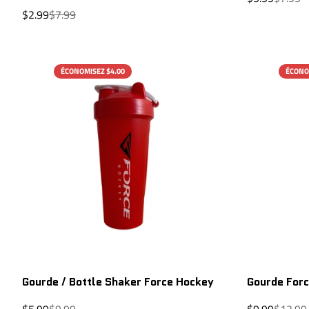
de
régulie
Prix
Prix
$2.99
$7.99
vente
de
régulier
vente
ÉCONOMISEZ $4.00
ÉCONO
Gourde / Bottle Shaker Force Hockey
Gourde Forc
Prix
Prix
Prix
Prix
$5.99
$9.99
$9.99
$12.99