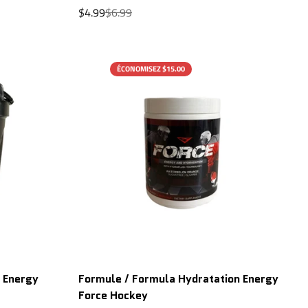
Prix
Prix
$4.99
$6.99
de
régulier
vente
ÉCONOMISEZ $15.00
AJOUT RAPIDE
 Energy
Formule / Formula Hydratation Energy
Force Hockey