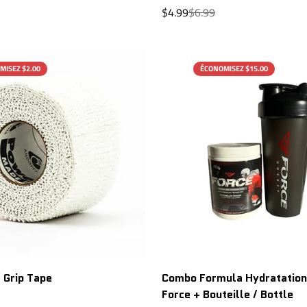
Prix
Prix
$4.99
$6.99
r
de
régulier
vente
MISEZ $2.00
ÉCONOMISEZ $15.00
/ Grip Tape
Combo Formula Hydratation
Force + Bouteille / Bottle