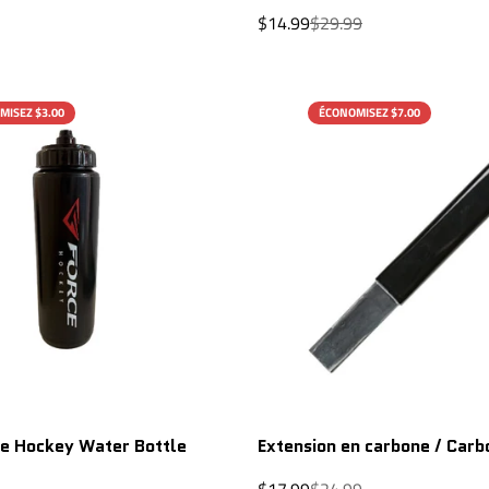
r
Prix
Prix
$14.99
$29.99
de
régulier
vente
MISEZ $3.00
ÉCONOMISEZ $7.00
AJOUT RAPIDE
e Hockey Water Bottle
Extension en carbone / Carb
Prix
Prix
$17.99
$24.99