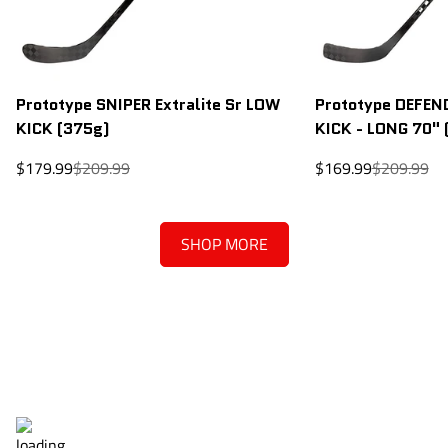
Prototype SNIPER Extralite Sr LOW
Prototype DEFEND
KICK (375g)
KICK - LONG 70" 
Prix
Prix
Prix
Prix
$179.99
$209.99
$169.99
$209.99
de
régulier
de
régulier
vente
vente
SHOP MORE