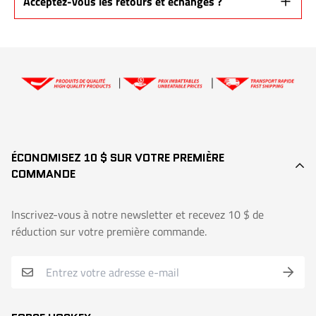
Acceptez-vous les retours et échanges ?
l’expédition.
Extralite Sr et Inter, Forcelite, couleurs Extralite, bâtons de gardien,
Oui, dans les
7 jours suivant la réception
du produit, si le bâton
modèles personnalisés : Garantie partielle de 30 jours (crédit de 50%)
est
neuf et inutilisé
.
👉
Demande d’échange ou de retour
ÉCONOMISEZ 10 $ SUR VOTRE PREMIÈRE
COMMANDE
Inscrivez-vous à notre newsletter et recevez 10 $ de
réduction sur votre première commande.