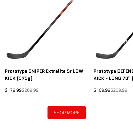
Prototype SNIPER Extralite Sr LOW
Prototype DEFEND
KICK (375g)
KICK - LONG 70" 
Prix
Prix
Prix
Prix
$179.99
$209.99
$169.99
$209.99
de
régulier
de
régulier
vente
vente
SHOP MORE