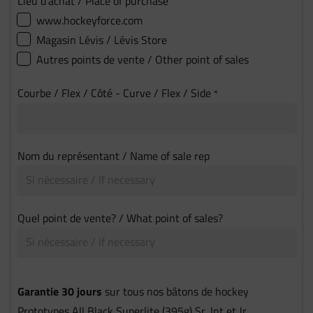
Lieu d'achat / Place of purchase
www.hockeyforce.com
Magasin Lévis / Lévis Store
Autres points de vente / Other point of sales
Courbe / Flex / Côté - Curve / Flex / Side
*
Nom du représentant / Name of sale rep
Quel point de vente? / What point of sales?
Garantie 30 jours
sur tous nos bâtons de hockey
Prototypes All Black Superlite (395g) Sr, Int et Jr.