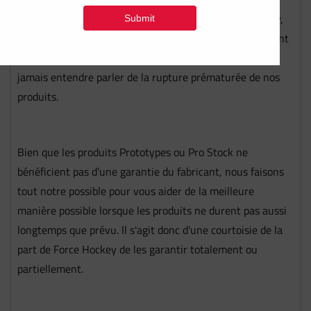
Soumettre une demande de garantie chez Force Hockey,
notre principal objectif est de faire économiser de l'argent
aux familles de hockey, c'est pourquoi nous n'aimons
jamais entendre parler de la rupture prématurée de nos
produits.
Bien que les produits Prototypes ou Pro Stock ne
bénéficient pas d'une garantie du fabricant, nous faisons
tout notre possible pour vous aider de la meilleure
manière possible lorsque les produits ne durent pas aussi
longtemps que prévu. Il s'agit donc d'une courtoisie de la
part de Force Hockey de les garantir totalement ou
partiellement.