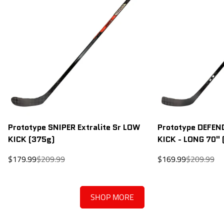
Prototype SNIPER Extralite Sr LOW
Prototype DEFEND
KICK (375g)
KICK - LONG 70" 
Prix
Prix
Prix
Prix
$179.99
$209.99
$169.99
$209.99
de
régulier
de
régulier
vente
vente
SHOP MORE