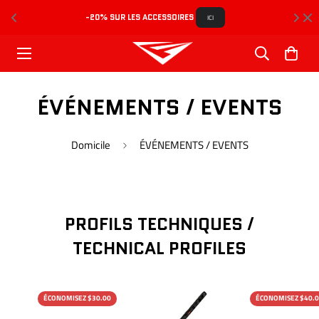
-20% SUR LES ACCESSOIRES 
L
ICI
ÉVÉNEMENTS / EVENTS
Domicile
ÉVÉNEMENTS / EVENTS
PROFILS TECHNIQUES /
TECHNICAL PROFILES
ÉCONOMISEZ $30.00
ÉCONOMISEZ $40.