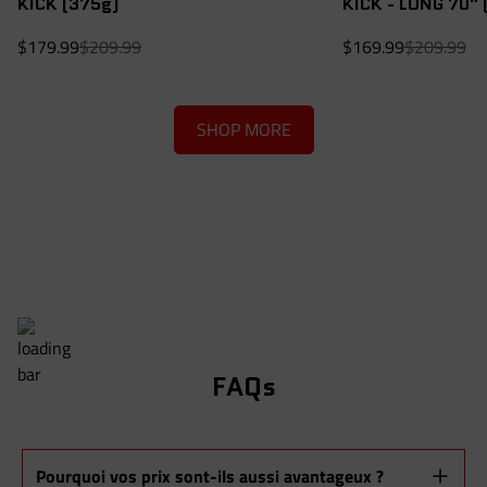
KICK (375g)
KICK - LONG 70" 
Prix
Prix
Prix
Prix
$179.99
$209.99
$169.99
$209.99
de
régulier
de
régulier
vente
vente
SHOP MORE
FAQs
Pourquoi vos prix sont-ils aussi avantageux ?