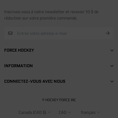
Inscrivez-vous à notre newsletter et recevez 10 $ de
réduction sur votre première commande.
FORCE HOCKEY
BÂTONS
INFORMATION
DEK HOCKEY
RECHERCHE / SEARCH
PROTECTION
CONNECTEZ-VOUS AVEC NOUS
CONTACT
ACCESSOIRES
POINTS DE VENTE
VÊTEMENTS
info@hockeyforce.com
© HOCKEY FORCE INC
À PROPOS / ABOUT US
POCHES
Canada (CAD $)
CAD
français
FAQS
RANGEMENT