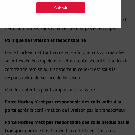
choix de courbe, de flex ou de côté. Nous accepterons
votre échange, mais le transport sera aux frais du client.
Pour tout autre retour ou échange, le bâton doit être intact,
neuf, non utilisé, sans ruban et ne doit pas être coupé.
Politique de livraison et responsabilité
Force Hockey met tout en œuvre afin que vos commandes
soient expédiées rapidement et en toute sécurité. Une fois la
commande remise au transporteur, celle-ci est sous la
responsabilité du service de livraison.
Veuillez noter les points importants suivants :
Force Hockey n’est pas responsable des colis volés à la
porte
après la confirmation de livraison par le transporteur.
Force Hockey n’est pas responsable des colis perdus par le
transporteur
une fois l’expédition effectuée. Dans ces