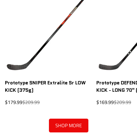
Prototype SNIPER Extralite Sr LOW
Prototype DEFEND
KICK (375g)
KICK - LONG 70" 
Prix
Prix
Prix
Prix
$179.99
$209.99
$169.99
$209.99
de
régulier
de
régulier
vente
vente
SHOP MORE