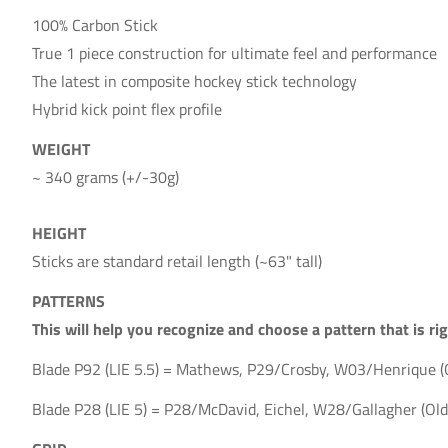
100% Carbon Stick
True 1 piece construction for ultimate feel and performance
The latest in composite hockey stick technology
Hybrid kick point flex profile
WEIGHT
~ 340 grams (
+/-30
g)
HEIGHT
Sticks are standard retail length (~63" tall)
PATTERNS
This will help you recognize and choose a pattern that is ri
Blade P92 (LIE 5.5) = Mathews, P29/Crosby, W03/Henrique (
Blade P28 (LIE 5) = P28/McDavid, Eichel, W28/Gallagher (Old