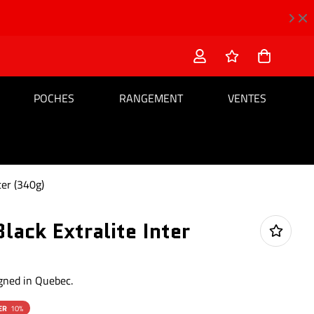
POCHES
RANGEMENT
VENTES
ter (340g)
lack Extralite Inter
igned in Quebec.
ER
10%