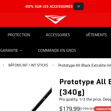
-20% SUR LES ACCESSOIRES 
ICI
PROTECTION
ACCESSOIRES
VÊTEMENTS
 GARANTIE
COMMANDE EN GROS
BÂTONS INT / INT STICKS
Prototype All Black Extralite In
Prototype All B
(340g)
Pro quality. 1/3 the price. Des
Prix de vente
Prix régulier
$179.99
$199.99
ENREGISTR