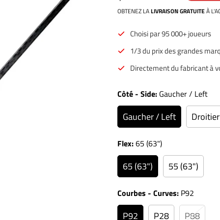
OBTENEZ LA
LIVRAISON GRATUITE
À L'
Choisi par 95 000+ joueurs
1/3 du prix des grandes mar
Directement du fabricant à 
Côté - Side:
Gaucher / Left
Gaucher / Left
Droitier
Flex:
65 (63")
65 (63")
55 (63")
Courbes - Curves:
P92
P92
P28
P88