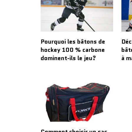
Pourquoi les bâtons de
Déc
hockey 100 % carbone
bât
dominent-ils le jeu?
à m
Comment choisir un sac