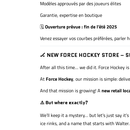
Modèles approuvés par des joueurs élites
Garantie, expertise en boutique
🗓
Ouverture prévue : fin de l’été 2025
Venez essayer vos courbes préférées, parler h
🏒 NEW FORCE HOCKEY STORE – 
After all this time… we did it. Force Hockey i
At
Force Hockey
, our mission is simple: deliv
And that mission is growing! A
new retail loc
⚠️ But where exactly?
We’ll keep it a mystery… but let’s just say i
ice rinks, and a name that starts with Walte