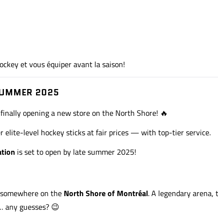
ockey et vous équiper avant la saison!
SUMMER 2025
s finally opening a new store on the North Shore! 🔥
er elite-level hockey sticks at fair prices — with top-tier service.
ation
is set to open by late summer 2025!
t’s somewhere on the
North Shore of Montréal
. A legendary arena,
r… any guesses? 😉