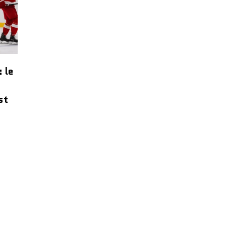
: le
e
st