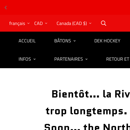
français
CAD
Canada (CAD $)
ACCUEIL
BÂTONS
DEK HOCKEY
INFOS
PARTENAIRES
RETOUR ET
Bientôt… la Riv
trop longtemps. 
Soon… the North