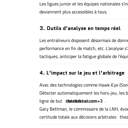
Les ligues junior et les équipes nationales s’
deviennent plus accessibles à tous.
3. Outils d’analyse en temps réel
Les entraîneurs disposent désormais de données
performance en fin de match, etc. L’analyse s’a
tactiques, anticiper la fatigue globale de l’éq
4. L’impact sur le jeu et l’arbitrage
Avec des technologies comme Hawk‑Eye (Sony/N
Détecter automatiquement les hors-jeu, les bo
ligne de but
nhl.com
thealbertan.com
ourmidland.com
+3
+3
+3
.
Gary Bettman, le commissaire de la LNH, évo
certitude totale aux décisions arbitrales
the