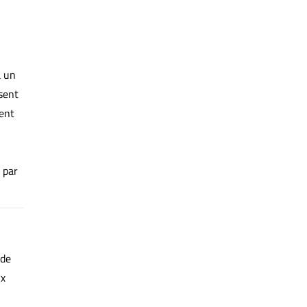
à un
sent
tent
 par
 de
ux