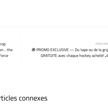
trop
PROCHAI
oon… the
🎁 PROMO EXCLUSIVE — Du tape ou de la gri
Force
GRATUITE avec chaque hockey acheté! 
rticles connexes