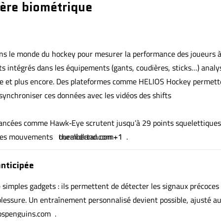
’ère biométrique
ns le monde du hockey pour mesurer la performance des joueurs 
nts intégrés dans les équipements (gants, coudières, sticks…) analy
tigue et plus encore. Des plateformes comme HELIOS Hockey permet
 synchroniser ces données avec les vidéos des shifts
vancées comme Hawk‑Eye scrutent jusqu’à 29 points squelettiques
 des mouvements
thealbertan.com
ourmidland.com
+1
+1
.
anticipée
simples gadgets : ils permettent de détecter les signaux précoces
lessure. Un entraînement personnalisé devient possible, ajusté a
spenguins.com
.