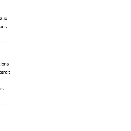
 aux
ions
tions
terdit
rs