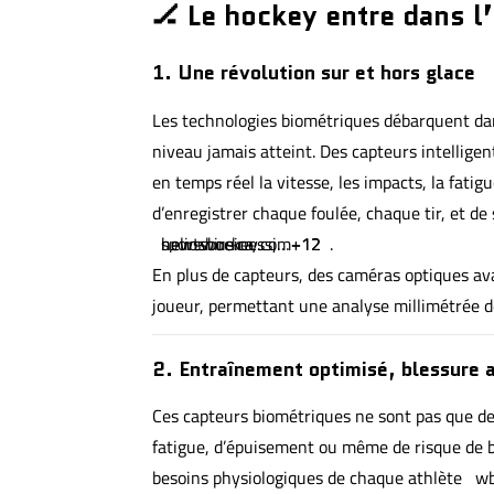
🏒 Le hockey entre dans l
1. Une révolution sur et hors glace
Les technologies biométriques débarquent da
niveau jamais atteint. Des capteurs intellige
en temps réel la vitesse, les impacts, la fa
d’enregistrer chaque foulée, chaque tir, et de
newswire.ca
helioshockey.com
sportsbusinessjournal.com
+12
+12
+12
.
En plus de capteurs, des caméras optiques a
joueur, permettant une analyse millimétrée
2. Entraînement optimisé, blessure 
Ces capteurs biométriques ne sont pas que de 
fatigue, d’épuisement ou même de risque de b
besoins physiologiques de chaque athlète
wb