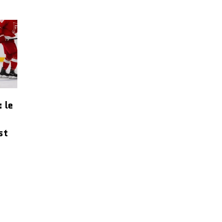
: le
e
st