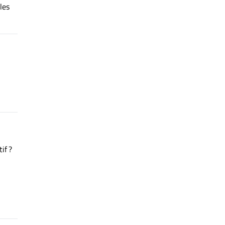
les
if ?