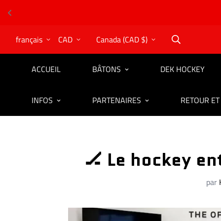
français
CAD
Canada (CAD $)
ACCUEIL
BÂTONS
DEK HOCKEY
INFOS
PARTENAIRES
RETOUR ET
🏒 Le hockey en
par