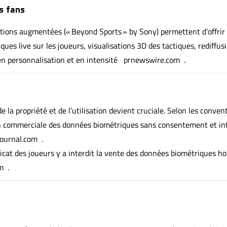
s fans
ations augmentées (« Beyond Sports » by Sony) permettent d’offrir
ues live sur les joueurs, visualisations 3D des tactiques, rediffus
en personnalisation et en intensité
prnewswire.com
.
s
 la propriété et de l’utilisation devient cruciale. Selon les conven
tion commerciale des données biométriques sans consentement et in
journal.com
.
dicat des joueurs y a interdit la vente des données biométriques ho
m
.