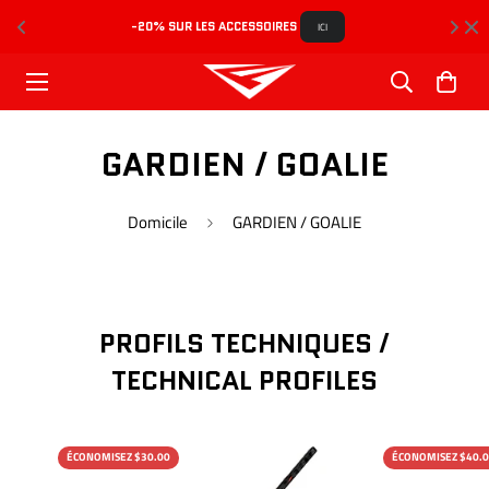
-20% SUR LES ACCESSOIRES 
L
ICI
GARDIEN / GOALIE
Domicile
GARDIEN / GOALIE
PROFILS TECHNIQUES /
TECHNICAL PROFILES
ÉCONOMISEZ $30.00
ÉCONOMISEZ $40.