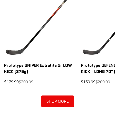
Prototype SNIPER Extralite Sr LOW
Prototype DEFEND
KICK (375g)
KICK - LONG 70" 
Prix
Prix
Prix
Prix
$179.99
$209.99
$169.99
$209.99
de
régulier
de
régulier
vente
vente
SHOP MORE