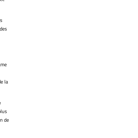
ls
 des
lame
e la
e
plus
on de