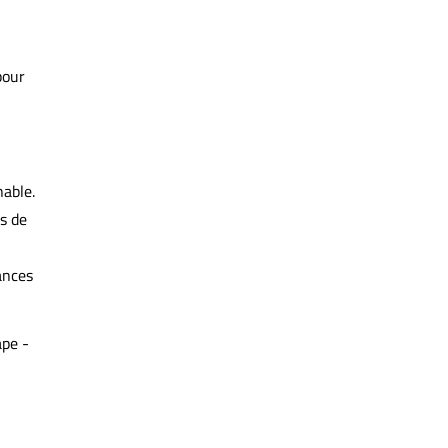
pour
able.
s de
ances
ape -