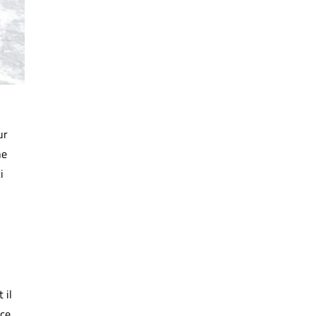
ur
ne
i
 il
nce