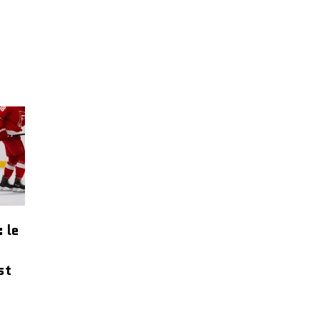
: le
e
st