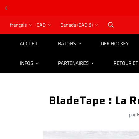
français
CAD
Canada (CAD $)
ACCUEIL
BÂTONS
DEK HOCKEY
INFOS
PARTENAIRES
RETOUR ET
BladeTape : La R
par