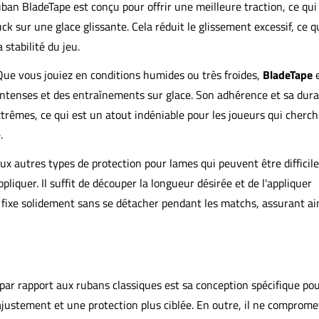
uban BladeTape est conçu pour offrir une meilleure traction, ce qui
uck sur une glace glissante. Cela réduit le glissement excessif, ce q
a stabilité du jeu.
Que vous jouiez en conditions humides ou très froides,
BladeTape
e
ntenses et des entraînements sur glace. Son adhérence et sa durab
rêmes, ce qui est un atout indéniable pour les joueurs qui cherch
.
x autres types de protection pour lames qui peuvent être difficile
ppliquer. Il suffit de découper la longueur désirée et de l'appliquer
 fixe solidement sans se détacher pendant les matchs, assurant ai
par rapport aux rubans classiques est sa conception spécifique pou
 ajustement et une protection plus ciblée. En outre, il ne comprome