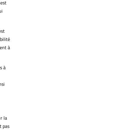
 est
ui
st
ilité
ent à
s à
nsi
r la
t pas